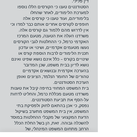
דין פלילי.
הסטודנטים טענו כי הקורסים הללו נוספו
למערכת הלימודים, לאחר שהחלו
בלימודיהם, ועוד טענו כי קורסים אלה
חופפים לקורסים אחרים אותם כבר למדו וכי
אין לדרוש מהם ללמוד גם קורסים אלה.
משרדנו העלה את הטענה, מטעם המרכז
האקדמי כרמל, כי ההחלטות לגבי הקורסים
נעשו מטעמים אקדמיים, ושינוי או עדכון
תכנית הלימודים לרבות הוספת קורס או
שינויים בקורס – כלל אינם נושא שפיט ואינם
נושא לדיון בבית משפט, שכן המדובר
בהערכה אקדמית ובנושאים אקדמיים
טהורים של החומר הנלמד, הציונים ואופן
הערכת הסטודנטים.
בית המשפט המחוזי בחיפה קיבל את טענות
משרדנו מטעם מכללת כרמל, והחליט לדחות
על-הסף את תביעת הסטודנטים.
נפסק, כי אכן בהתאם לחוק ולפסיקת בתי
המשפט, אין בית המשפט מתערב בשיקול
הדעת המקצועי של מקבלי ההחלטות במוסד
להשכלה גבוהה. זאת, הן בשל החלת הכלל
הרחב מתחום המשפט המינהלי, של
אי-התערבות בשיקולים המקצועיים של