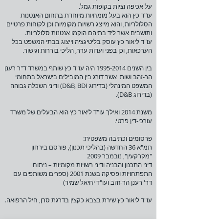
על אכיפה וציות בקופות גמל.
עו"ד כץ הוא בעל מומחיות מיוחדת בתחום האנטנות
הסלולריות, והוא מייצג רשויות מקומיות וכן לקוחות פרטיים
ותושבים אשר ליד בתיהם הוקמו אנטנות סלולריות.
עו"ד ליאור כץ עוסק בליטיגציה וייצוג בבתי המשפט בכל
הערכאות, וכן בפני ועדות ערר, הליכי בוררות וגישור.
בין השנים
1995-2014
היה עו"ד כץ שותף במשרד ד"ר רענן
הר-זהב ושות' אשר דורג בין המובילים בישראל בתחומי
המשפט המינהלי (בדירוג D&B, BDI) ודיני השכלה גבוהה
(בדירוג D&B).
משנת 2014 ואילך עו"ד ליאור כץ הוא הבעלים של משרד
עורכי-דין פרטי.
פרסומים וכתיבה משפטית:
תמ"א 36 החדשה (בהליכי תכנון), פורסם בירחון
"מקרקעין", נובמבר 2009
דיני התכנון והבניה ודיני רשויות מקומיות – ניתוח
התפתחויות ופסיקה בשנת 2001 (ספרים משותפים עם
דר' רענן הר-זהב ועו"ד יחיאל שמיר)
עו"ד ליאור כץ שירת בצבא כקצין בדרגת סרן, חיל הרפואה.