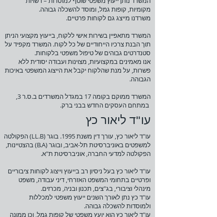
המשרד נותן ייעוץ משפטי שוטף למוסדות – רשויות
מקומיות, קופות גמל, ומוסד להשכלה גבוהה.
משרדנו מייצג גם לקוחות פרטיים.
המשרד מתאפיין בשירות אישי ללקוח, בייעוץ מקצועי הניתן
תוך הבנת צרכיו הייחודיים של כל לקוח. המשרד מקפיד על
סטנדרטים גבוהים של טיפול משפטי בלקוחות.
אנו מאמינים במקצועיות, מצוינות ועבודה יסודית ללא
פשרות, על מנת שהלקוח יקבל את הייצוג המשפטי באיכות
הגבוהה.
המשרד ממוקם בקומה 17 במגדל המשרדים ב.ס.ר 3,
במתחם העסקים החדש בבני ברק.
עו"ד ליאור כץ
עו"ד ליאור כץ, עורך דין משנת 1995. בוגר (LL.B) הפקולטה
למשפטים באוניברסיטת תל-אביב, ובוגר (B.A) בהצטיינות,
הפקולטה למדעי החברה, אוניברסיטת ת"א.
עו"ד ליאור כץ בעל ניסיון רב בייעוץ וייצוג לקוחות ציבוריים
ופרטיים בתחומי המשפט האזרחי, דיני עבודה, משפט
מינהלי וציבורי, בג"צים, תכנון ובניה, מכרזים.
עו"ד כץ נתן לאורך השנים ייעוץ משפטי למכללות
ולמוסדות להשכלה גבוהה.
עו"ד ליאור כץ הוא יועץ משפטי של קופות גמל, וכן ממונה