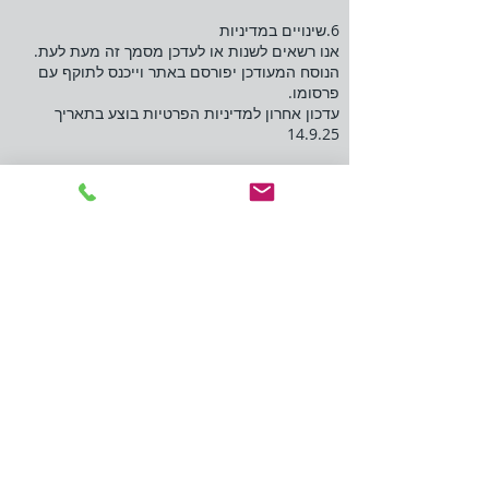
6.שינויים במדיניות
אנו רשאים לשנות או לעדכן מסמך זה מעת לעת.
הנוסח המעודכן יפורסם באתר וייכנס לתוקף עם
פרסומו.
עדכון אחרון למדיניות הפרטיות בוצע בתאריך
14.9.25
קופות גמל
רשויות מקומיות / תכנון ובניה
אנטנות סלולריות
משפט מינהלי / דיני עבודה
השכלה גבוהה
תקנון אתר
מדיניות הפרטיות
הצהרת נגישות
ליאור כץ, משרד עורכי דין