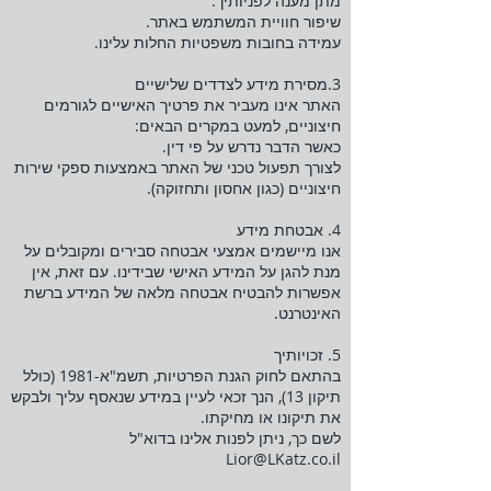
מתן מענה לפניותיך.
שיפור חוויית המשתמש באתר.
עמידה בחובות משפטיות החלות עלינו.
3.מסירת מידע לצדדים שלישיים
האתר אינו מעביר את פרטיך האישיים לגורמים
חיצוניים, למעט במקרים הבאים:
כאשר הדבר נדרש על פי דין.
לצורך תפעול טכני של האתר באמצעות ספקי שירות
חיצוניים (כגון אחסון ותחזוקה).
4. אבטחת מידע
אנו מיישמים אמצעי אבטחה סבירים ומקובלים על
מנת להגן על המידע האישי שבידינו. עם זאת, אין
אפשרות להבטיח אבטחה מלאה של המידע ברשת
האינטרנט.
5. זכויותיך
בהתאם לחוק הגנת הפרטיות, תשמ"א-1981 (כולל
תיקון 13), הנך זכאי לעיין במידע שנאסף עליך ולבקש
את תיקונו או מחיקתו.
לשם כך, ניתן לפנות אלינו בדוא"ל
Lior@LKatz.co.il